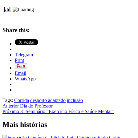
Share this:
Telegram
Print
Email
WhatsApp
Tags:
Corrida
desporto adaptado
inclusão
Navegação
Anterior
Dia do Professor
Próximo
3º Seminário “Exercício Físico e Saúde Mental”
de
artigos
Mais histórias