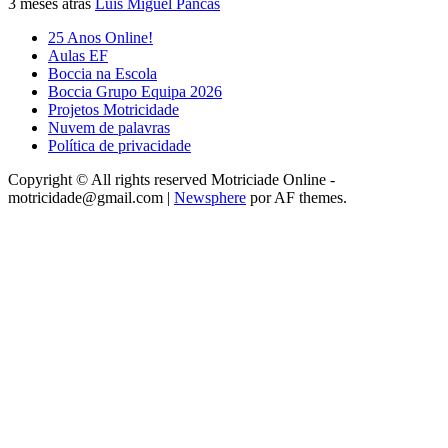
3 meses atrás
Luis Miguel Pancas
25 Anos Online!
Aulas EF
Boccia na Escola
Boccia Grupo Equipa 2026
Projetos Motricidade
Nuvem de palavras
Política de privacidade
Copyright © All rights reserved Motriciade Online -
motricidade@gmail.com
|
Newsphere
por AF themes.