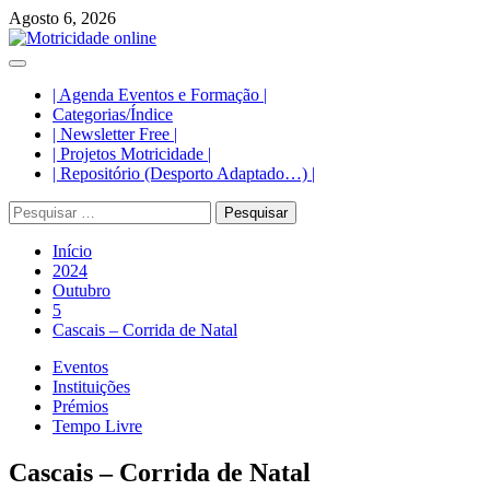
Avançar
Agosto 6, 2026
para
o
Menu
conteúdo
principal
| Agenda Eventos e Formação |
Categorias/Índice
| Newsletter Free |
| Projetos Motricidade |
| Repositório (Desporto Adaptado…) |
Pesquisar
por:
Início
2024
Outubro
5
Cascais – Corrida de Natal
Eventos
Instituições
Prémios
Tempo Livre
Cascais – Corrida de Natal