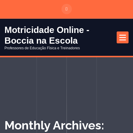
S
a
l
t
Motricidade Online -
a
Boccia na Escola
r
p
Professores de Educação Física e Treinadores
a
r
a
o
c
o
n
t
e
ú
Monthly Archives:
d
o