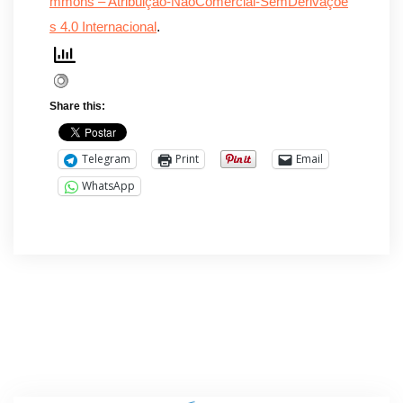
mmons – Atribuição-NãoComercial-SemDerivaçõe
.
s 4.0 Internacional
Share this:
Telegram
Print
Email
WhatsApp