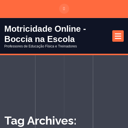
S
a
l
t
Motricidade Online -
a
Boccia na Escola
r
p
Professores de Educação Física e Treinadores
a
r
a
o
c
o
n
t
e
ú
Tag Archives:
d
o