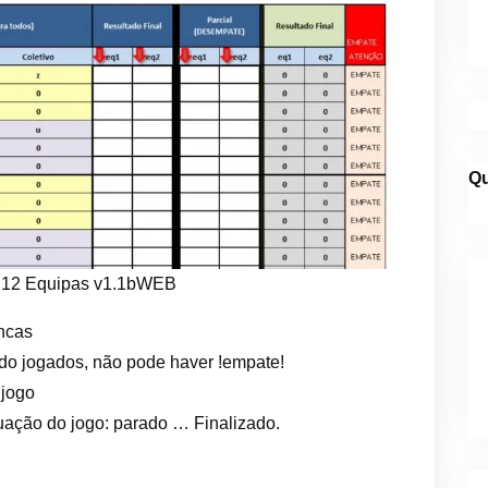
Qu
– 12 Equipas v1.1bWEB
ancas
ido jogados, não pode haver !empate!
 jogo
ituação do jogo: parado … Finalizado.