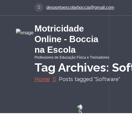
S
desportoescolarboccia@gmail.com
a
l
t
Motricidade
a
Online - Boccia
r
p
na Escola
a
Professores de Educação Física e Treinadores
r
Tag Archives: So
a
o
Home
Posts tagged "Software"
c
o
n
t
e
ú
d
o