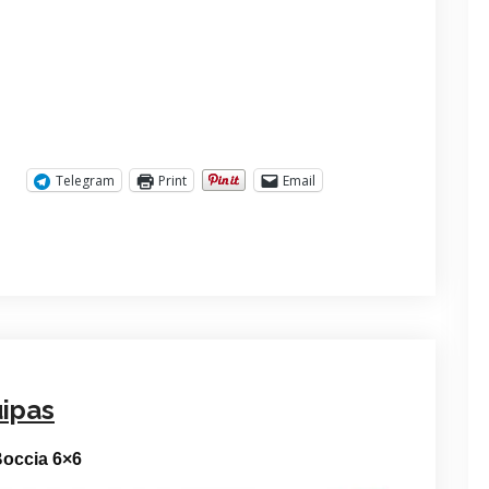
Telegram
Print
Email
uipas
Boccia 6×6