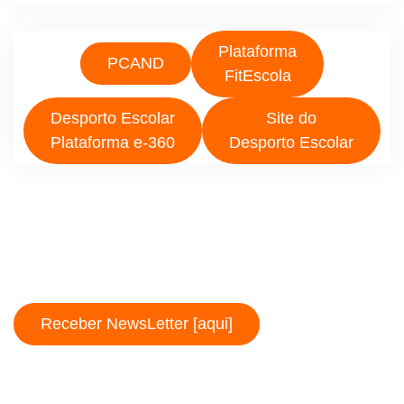
Plataforma
PCAND
FitEscola
Desporto Escolar
Site do
Plataforma e-360
Desporto Escolar
Receber NewsLetter [aqui]