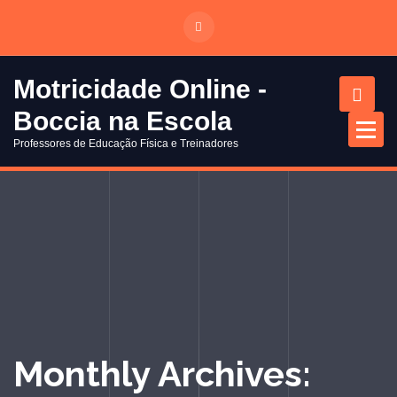
S
a
l
t
Motricidade Online -
a
Boccia na Escola
r
p
Professores de Educação Física e Treinadores
a
r
a
o
c
o
n
t
e
ú
Monthly Archives:
d
o