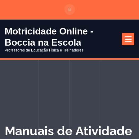
S
a
l
t
Motricidade Online -
a
Boccia na Escola
r
p
Professores de Educação Física e Treinadores
a
r
a
o
c
o
n
t
e
ú
Manuais de Atividade
d
o