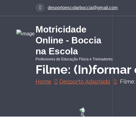
S
desportoescolarboccia@gmail.com
a
l
t
Motricidade
a
Online - Boccia
r
p
na Escola
a
Professores de Educação Física e Treinadores
r
Filme: (In)formar 
a
o
Home
Desporto Adaptado
Filme:
c
o
n
t
e
ú
d
o