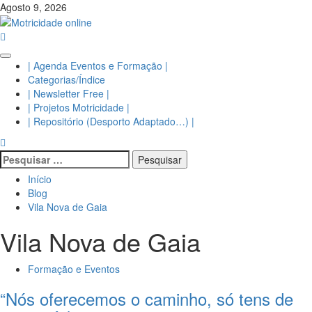
Avançar
Agosto 9, 2026
para
o
conteúdo
Menu
| Agenda Eventos e Formação |
principal
Categorias/Índice
| Newsletter Free |
| Projetos Motricidade |
| Repositório (Desporto Adaptado…) |
Pesquisar
por:
Início
Blog
Vila Nova de Gaia
Vila Nova de Gaia
Formação e Eventos
“Nós oferecemos o caminho, só tens de