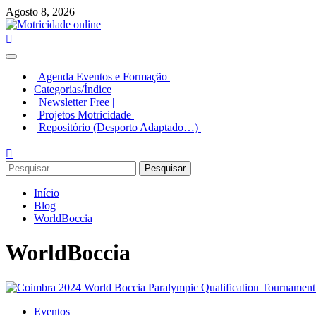
Avançar
Agosto 8, 2026
para
o
conteúdo
Menu
principal
| Agenda Eventos e Formação |
Categorias/Índice
| Newsletter Free |
| Projetos Motricidade |
| Repositório (Desporto Adaptado…) |
Pesquisar
por:
Início
Blog
WorldBoccia
WorldBoccia
Eventos