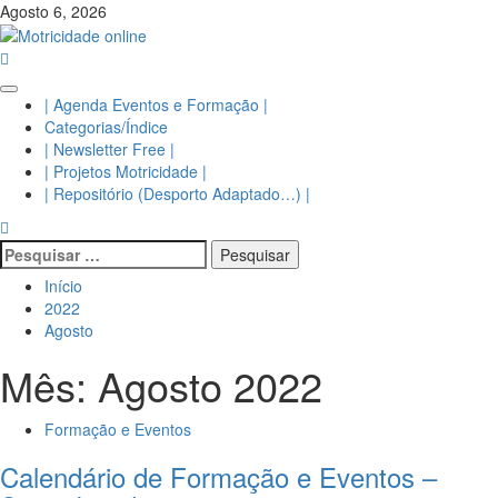
Avançar
Agosto 6, 2026
para
o
conteúdo
Menu
| Agenda Eventos e Formação |
principal
Categorias/Índice
| Newsletter Free |
| Projetos Motricidade |
| Repositório (Desporto Adaptado…) |
Pesquisar
por:
Início
2022
Agosto
Mês:
Agosto 2022
Formação e Eventos
Calendário de Formação e Eventos –