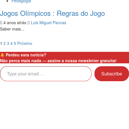
Pedagogia
Jogos Olímpicos : Regras do Jogo
4 anos atrás
Luis Miguel Pancas
Saber mais...
Paginação
1
2
3
4
5
Próximo
dos
Perdeu esta notícia?
conteúdos
Não perca mais nada —
assine a nossa newsletter gratuita!
Type your email…
Subscribe