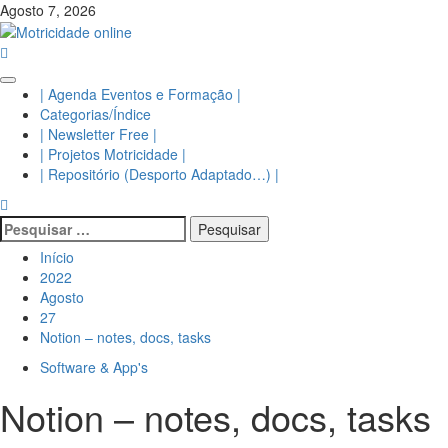
Avançar
Agosto 7, 2026
para
o
conteúdo
Menu
| Agenda Eventos e Formação |
principal
Categorias/Índice
| Newsletter Free |
| Projetos Motricidade |
| Repositório (Desporto Adaptado…) |
Pesquisar
por:
Início
2022
Agosto
27
Notion – notes, docs, tasks
Software & App's
Notion – notes, docs, tasks