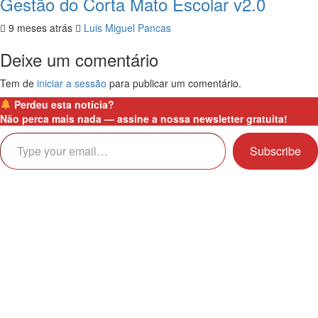
Gestão do Corta Mato Escolar v2.0
9 meses atrás
Luis Miguel Pancas
Deixe um comentário
Tem de
iniciar a sessão
para publicar um comentário.
Perdeu esta notícia?
Não perca mais nada —
assine a nossa newsletter gratuita!
Type your email…
Subscribe